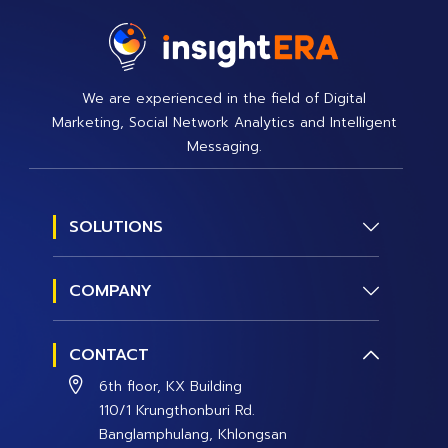
We are experienced in the field of Digital
Marketing, Social Network Analytics and Intelligent
Messaging.
SOLUTIONS
Social Research
COMPANY
Social Management
About us
Social Data and Analytics
CONTACT
Contact Us
Social Campaign
6th floor, KX Building
Careers
110/1 Krungthonburi Rd.
Banglamphulang, Khlongsan