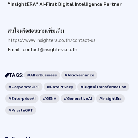
“InsightERA” AI-First Digital Intelligence Partner
สนใจหรือสอบถามเพิ่มเติม
https://www.insightera.co.th/contact-us
Email : 
contact@insightera.co.th
TAGS:
#AIForBusiness
#AIGovernance
#CorporateGPT
#DataPrivacy
#DigitalTransformation
#EnterpriseAI
#GENA
#GenerativeAI
#InsightEra
#PrivateGPT