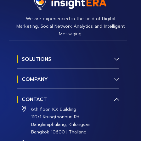
We are experienced in the field of Digital
Marketing, Social Network Analytics and Intelligent
Messaging.
SOLUTIONS
Social Research
COMPANY
Social Management
About us
Social Data and Analytics
CONTACT
Contact Us
Social Campaign
6th floor, KX Building
Careers
110/1 Krungthonburi Rd.
Banglamphulang, Khlongsan
Bangkok 10600 | Thailand