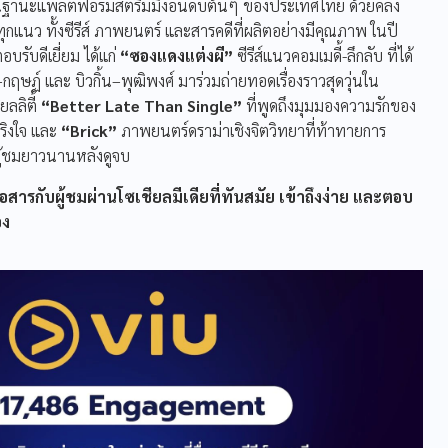
ฐานะแพลตฟอร์มสตรีมมิ่งอันดับต้นๆ ของประเทศไทย ด้วยคลัง
กแนว ทั้งซีรีส์ ภาพยนตร์ และสารคดีที่ผลิตอย่างมีคุณภาพ ในปี
บรับดีเยี่ยม ได้แก่
“ซองแดงแต่งผี”
ซีรีส์แนวคอมเมดี้-ลึกลับ ที่ได้
–กฤษฏ์ และ บิวกิ้น–พุฒิพงศ์ มาร่วมถ่ายทอดเรื่องราวสุดวุ่นใน
ลลิตี้
“Better Late Than Single”
ที่พูดถึงมุมมองความรักของ
ริงใจ และ
“Brick”
ภาพยนตร์ดราม่าเชิงจิตวิทยาที่ท้าทายการ
ู้ชมยาวนานหลังดูจบ
่อสารกับผู้ชมผ่านโซเชียลมีเดียที่ทันสมัย เข้าถึงง่าย และตอบ
อง