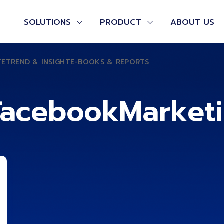
SOLUTIONS
PRODUCT
ABOUT US
TE
TREND & INSIGHT
E-BOOKS & REPORTS
acebookMarket