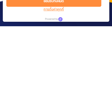
ยอมรับทั้งหมด
การตั้งค่าคุกกี้
Powered by
We are experienced in the field of Digital
Marketing, Social Network Analytics and Intelligent
Messaging.
SOLUTIONS
Social Research
COMPANY
Social Management
About us
Social Data and Analytics
CONTACT
Contact Us
Social Campaign
6th floor, KX Building
Careers
110/1 Krungthonburi Rd.