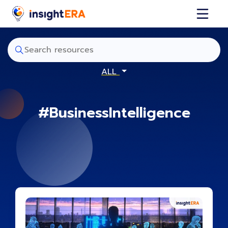
ALL
#BusinessIntelligence