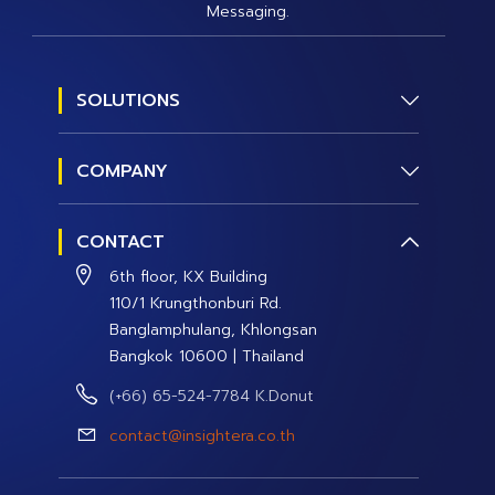
Messaging.
SOLUTIONS
Social Research
COMPANY
Social Management
About us
Social Data and Analytics
CONTACT
Contact Us
Social Campaign
6th floor, KX Building
Careers
110/1 Krungthonburi Rd.
Banglamphulang, Khlongsan
Bangkok 10600 | Thailand
(+66) 65-524-7784 K.Donut
contact@insightera.co.th