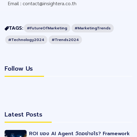
Email :
contact@insightera.co.th
TAGS:
#FutureOfMarketing
#MarketingTrends
#Technology2024
#Trends2024
Follow Us
Follow Us
Latest Posts
Latest Posts
ROI ของ AI Agent วัดอย่างไร? Framework