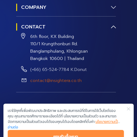
COMPANY
Social Management
About us
Social Data and Analytics
CONTACT
Contact Us
Social Campaign
6th floor, KX Building
Careers
110/1 Krungthonburi Rd.
Banglamphulang, Khlongsan
Bangkok 10600 | Thailand
(+66) 65-524-7784 K.Donut
contact@insightera.co.th
© 2026 InsightEra Co., Ltd. All rights reserved.
เราใช้คุกกี้เพื่อพัฒนาประสิทธิภาพ และประสบการณ์ที่ดีในการใช้เว็บไซต์ของ
คุณ คุณสามารถศึกษารายละเอียดได้ที่ นโยบายความเป็นส่วนตัว และสามารถ
จัดการความเป็นส่วนตัวเองได้ของคุณได้เองโดยคลิกที่ตั้งค่า
นโยบายความเป็น
ส่วนตัว
อ่านต่อ
Terms & Conditions
|
Privacy Policy
ยอมรับทั้งหมด