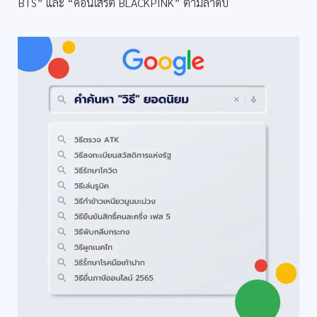
BTS” และ “คอนเสิร์ต BLACKPINK” ตามลำดับ