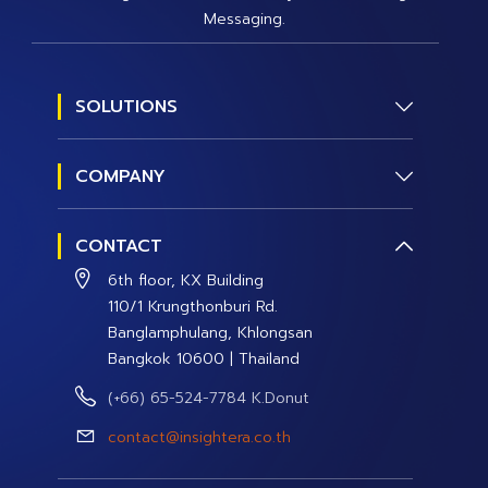
Messaging.
SOLUTIONS
Social Research
COMPANY
Social Management
About us
Social Data and Analytics
CONTACT
Contact Us
Social Campaign
6th floor, KX Building
Careers
110/1 Krungthonburi Rd.
Banglamphulang, Khlongsan
Bangkok 10600 | Thailand
(+66) 65-524-7784 K.Donut
contact@insightera.co.th