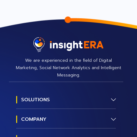
We are experienced in the field of Digital
Marketing, Social Network Analytics and Intelligent
Messaging.
SOLUTIONS
Social Research
COMPANY
Social Management
About us
Social Data and Analytics