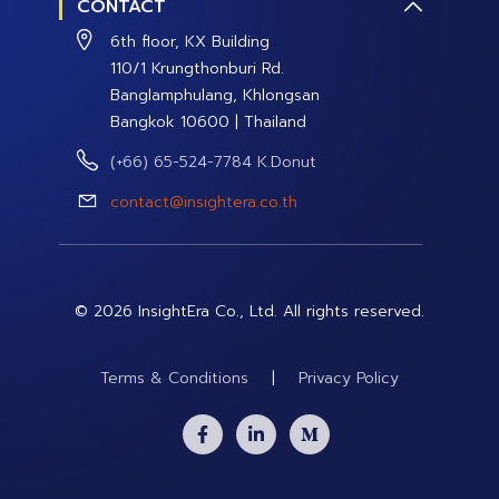
CONTACT
Contact Us
Social Campaign
6th floor, KX Building
Careers
110/1 Krungthonburi Rd.
Banglamphulang, Khlongsan
Bangkok 10600 | Thailand
(+66) 65-524-7784 K.Donut
contact@insightera.co.th
© 2026 InsightEra Co., Ltd. All rights reserved.
Terms & Conditions
|
Privacy Policy