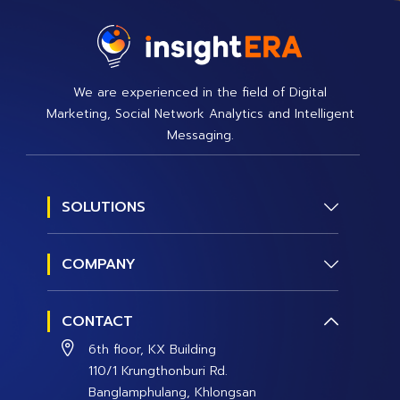
We are experienced in the field of Digital
Marketing, Social Network Analytics and Intelligent
Messaging.
SOLUTIONS
Social Research
COMPANY
Social Management
About us
Social Data and Analytics
CONTACT
Contact Us
Social Campaign
6th floor, KX Building
Careers
110/1 Krungthonburi Rd.
Banglamphulang, Khlongsan