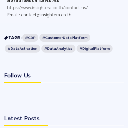
สนใจหรือสอบถามเพิ่มเติม
https://www.insightera.co.th/contact-us/
Email :
contact@insightera.co.th
TAGS:
#CDP
#CustomerDataPlatform
#DataActivation
#DataAnalytics
#DigitalPlatform
Follow Us
Follow Us
Latest Posts