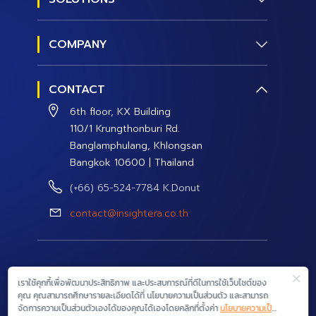
Social Research
COMPANY
Social Management
About us
Social Data and Analytics
CONTACT
Contact Us
Social Campaign
6th floor, KX Building
Careers
110/1 Krungthonburi Rd.
Banglamphulang, Khlongsan
Bangkok 10600 | Thailand
(+66) 65-524-7784 K.Donut
contact@insightera.co.th
© 2026 InsightEra Co., Ltd. All rights reserved.
เราใช้คุกกี้เพื่อพัฒนาประสิทธิภาพ และประสบการณ์ที่ดีในการใช้เว็บไซต์ของ
คุณ คุณสามารถศึกษารายละเอียดได้ที่ นโยบายความเป็นส่วนตัว และสามารถ
จัดการความเป็นส่วนตัวเองได้ของคุณได้เองโดยคลิกที่ตั้งค่า
นโยบายความเป็น