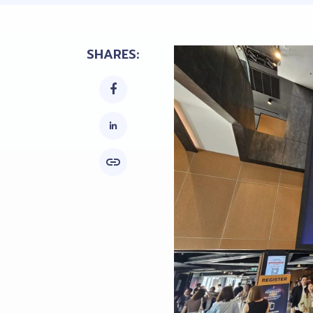
SHARES:

