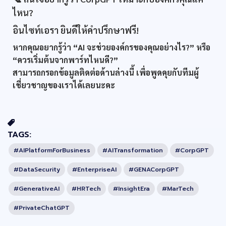
ไหน?
อินไซท์เอรา ยินดีให้คำปรึกษาฟรี!
หากคุณอยากรู้ว่า “AI จะช่วยองค์กรของคุณอย่างไร?” หรือ
“ควรเริ่มต้นจากพาร์ทไหนดี?”
สามารถกรอกข้อมูลติดต่อด้านล่างนี้ เพื่อพูดคุยกับทีมผู้
เชี่ยวชาญของเราได้เลยนะคะ
TAGS:
#AIPlatformForBusiness
#AITransformation
#CorpGPT
#DataSecurity
#EnterpriseAI
#GENACorpGPT
#GenerativeAI
#HRTech
#InsightEra
#MarTech
#PrivateChatGPT