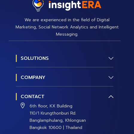
We are experienced in the field of Digital
Marketing, Social Network Analytics and Intelligent
Messaging.
SOLUTIONS
Social Research
COMPANY
Social Management
About us
Social Data and Analytics
CONTACT
Contact Us
Social Campaign
6th floor, KX Building
Careers
110/1 Krungthonburi Rd.
Banglamphulang, Khlongsan
Bangkok 10600 | Thailand