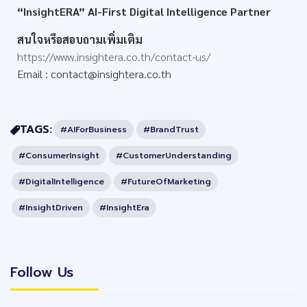
“InsightERA”
AI-First Digital Intelligence Partner
สนใจหรือสอบถามเพิ่มเติม
https://www.insightera.co.th/contact-us/
Email :
contact@insightera.co.th
TAGS:
#AIForBusiness
#BrandTrust
#ConsumerInsight
#CustomerUnderstanding
#DigitalIntelligence
#FutureOfMarketing
#InsightDriven
#InsightEra
Follow Us
Follow Us