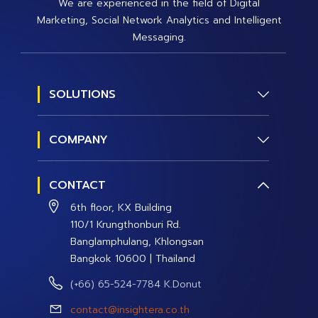
We are experienced in the field of Digital
Marketing, Social Network Analytics and Intelligent
Messaging.
SOLUTIONS
Social Research
COMPANY
Social Management
About us
Social Data and Analytics
CONTACT
Contact Us
Social Campaign
6th floor, KX Building
Careers
110/1 Krungthonburi Rd.
Banglamphulang, Khlongsan
Bangkok 10600 | Thailand
(+66) 65-524-7784 K.Donut
contact@insightera.co.th