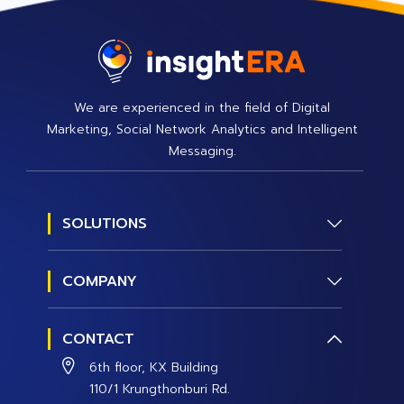
We are experienced in the field of Digital
Marketing, Social Network Analytics and Intelligent
Messaging.
SOLUTIONS
Social Research
COMPANY
Social Management
About us
Social Data and Analytics
CONTACT
Contact Us
Social Campaign
6th floor, KX Building
Careers
110/1 Krungthonburi Rd.