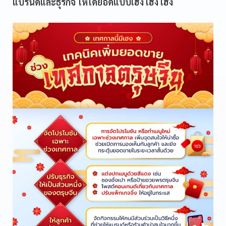
แบรนด์และธุรกิจ ให้ได้ยอดแบบเฮง เฮง เฮง