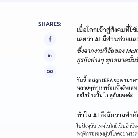
SHARES:
เมื่อโลกเข้าสู่สังคมที่ใ
เลยว่า AI มีส่วนช่วย

ซึ่งจากงานวิจัยของ McK
ธุรกิจต่างๆ ทุกขนาดนั้นม

วันนี้ InsightERA จะพามาห
หลายๆท่าน พร้อมทั้งอัพเดท 
อะไรบ้างนั้น ไปดูกันเลยค่ะ
ทำไม AI ถึงมีความสำค
ในปัจจุบัน เทคโนโลยีเป็นอีกปัจ
พฤติกรรมของผู้บริโภคอย่างรวด