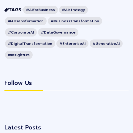
TAGS:
#AIForBusiness
#AIstrategy
#AITransformation
#BusinessTransformation
#CorporateAI
#DataGovernance
#DigitalTransformation
#EnterpriseAI
#GenerativeAI
#InsightEra
Follow Us
Follow Us
Latest Posts