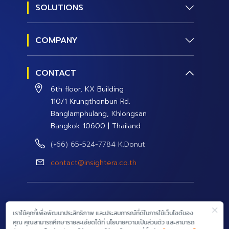
SOLUTIONS
Social Research
COMPANY
Social Management
About us
Social Data and Analytics
CONTACT
Contact Us
Social Campaign
6th floor, KX Building
Careers
110/1 Krungthonburi Rd.
Banglamphulang, Khlongsan
Bangkok 10600 | Thailand
(+66) 65-524-7784 K.Donut
contact@insightera.co.th
© 2026 InsightEra Co., Ltd. All rights reserved.
เราใช้คุกกี้เพื่อพัฒนาประสิทธิภาพ และประสบการณ์ที่ดีในการใช้เว็บไซต์ของ
คุณ คุณสามารถศึกษารายละเอียดได้ที่ นโยบายความเป็นส่วนตัว และสามารถ