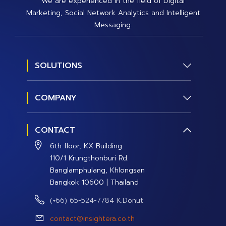
We are experienced in the field of Digital
Marketing, Social Network Analytics and Intelligent
Messaging.
SOLUTIONS
Social Research
COMPANY
Social Management
About us
Social Data and Analytics
CONTACT
Contact Us
Social Campaign
6th floor, KX Building
Careers
110/1 Krungthonburi Rd.
Banglamphulang, Khlongsan
Bangkok 10600 | Thailand
(+66) 65-524-7784 K.Donut
contact@insightera.co.th