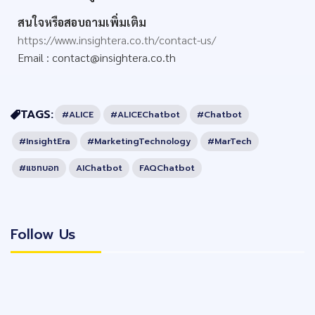
สนใจหรือสอบถามเพิ่มเติม
https://www.insightera.co.th/contact-us/
Email :
contact@insightera.co.th
TAGS:
#ALICE
#ALICEChatbot
#Chatbot
#InsightEra
#MarketingTechnology
#MarTech
#แชทบอท
AIChatbot
FAQChatbot
Follow Us
Follow Us