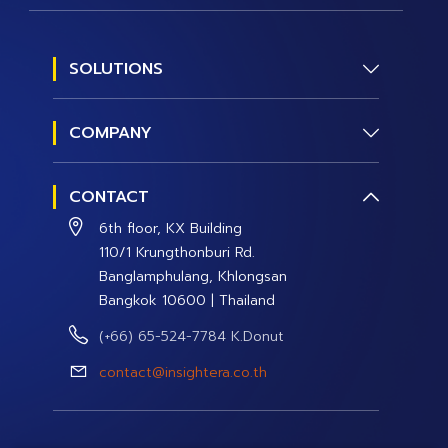
SOLUTIONS
Social Research
COMPANY
Social Management
About us
Social Data and Analytics
CONTACT
Contact Us
Social Campaign
6th floor, KX Building
Careers
110/1 Krungthonburi Rd.
Banglamphulang, Khlongsan
Bangkok 10600 | Thailand
(+66) 65-524-7784 K.Donut
contact@insightera.co.th